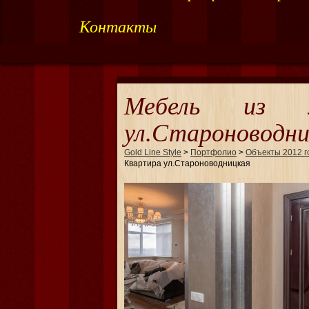
Контакты
Мебель из м
ул.Староноводни
Gold Line Style
>
Портфолио
>
Объекты 2012 г
Квартира ул.Староноводницкая